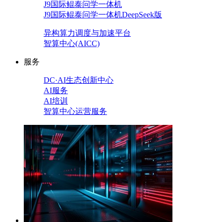
J9国际鲲泰问学一体机
J9国际鲲泰问学一体机DeepSeek版
异构算力调度与加速平台
智算中心(AICC)
服务
DC·AI生态创新中心
AI服务
AI培训
智算中心运营服务