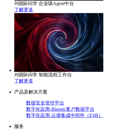
J9国际问学 企业级Agent中台
了解更多
J9国际问学 智能流程工作台
了解更多
产品及解决方案
数据安全管控平台
数字化应用-Bluenic客户数据平台
数字化应用-云捷集成中间件（ESB）
服务