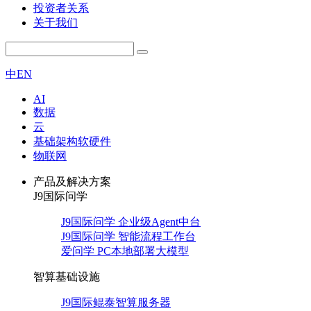
投资者关系
关于我们
中
EN
AI
数据
云
基础架构软硬件
物联网
产品及解决方案
J9国际问学
J9国际问学 企业级Agent中台
J9国际问学 智能流程工作台
爱问学 PC本地部署大模型
智算基础设施
J9国际鲲泰智算服务器