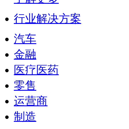
行业解决方案
汽车
金融
医疗医药
零售
运营商
制造