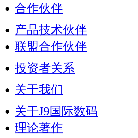
合作伙伴
产品技术伙伴
联盟合作伙伴
投资者关系
关于我们
关于J9国际数码
理论著作