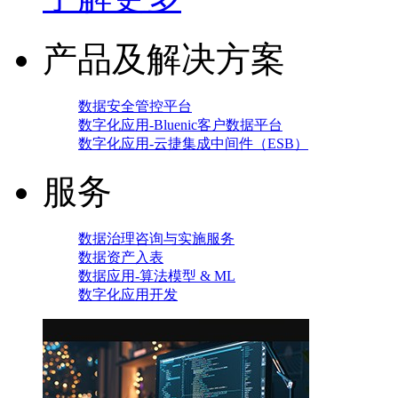
产品及解决方案
数据安全管控平台
数字化应用-Bluenic客户数据平台
数字化应用-云捷集成中间件（ESB）
服务
数据治理咨询与实施服务
数据资产入表
数据应用-算法模型 & ML
数字化应用开发