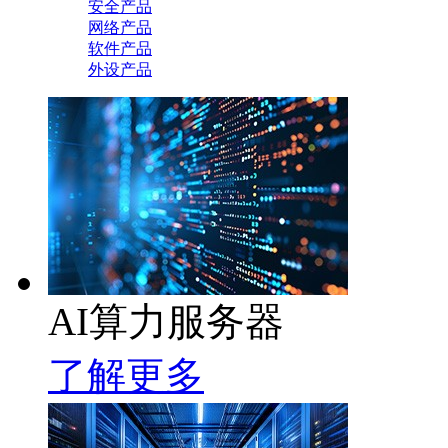
安全产品
网络产品
软件产品
外设产品
AI算力服务器
了解更多