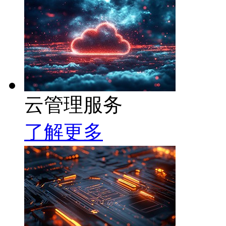
云管理服务
了解更多