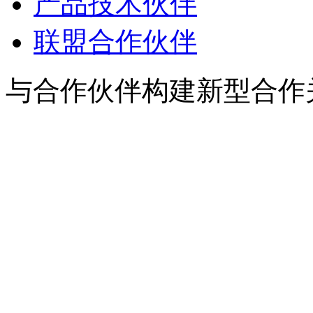
产品技术伙伴
联盟合作伙伴
与合作伙伴构建新型合作