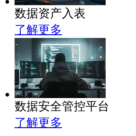
数据资产入表
了解更多
数据安全管控平台
了解更多