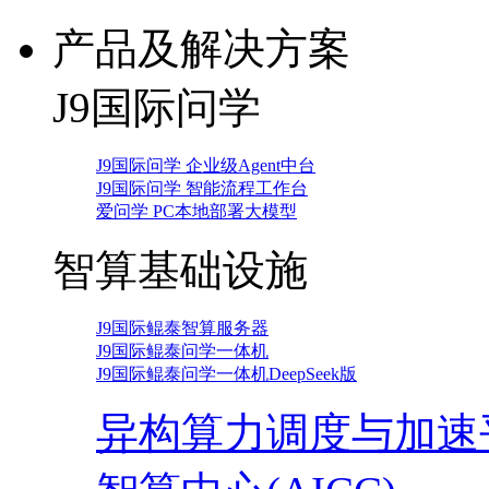
产品及解决方案
J9国际问学
J9国际问学 企业级Agent中台
J9国际问学 智能流程工作台
爱问学 PC本地部署大模型
智算基础设施
J9国际鲲泰智算服务器
J9国际鲲泰问学一体机
J9国际鲲泰问学一体机DeepSeek版
异构算力调度与加速