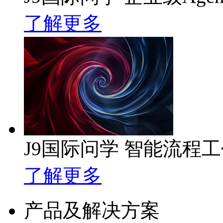
了解更多
J9国际问学 智能流程
了解更多
产品及解决方案