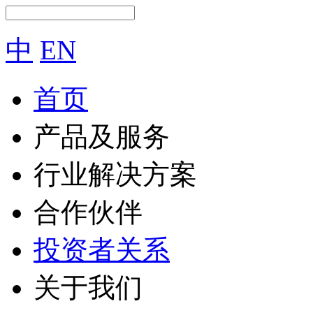
中
EN
首页
产品及服务
行业解决方案
合作伙伴
投资者关系
关于我们