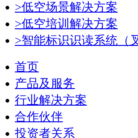
>低空场景解决方案
>低空培训解决方案
>智能标识识读系统（
首页
产品及服务
行业解决方案
合作伙伴
投资者关系