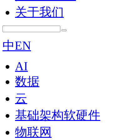
关于我们
中
EN
AI
数据
云
基础架构软硬件
物联网