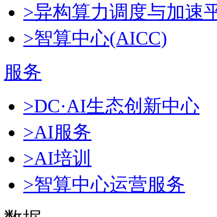
>异构算力调度与加速
>智算中心(AICC)
服务
>DC·AI生态创新中心
>AI服务
>AI培训
>智算中心运营服务